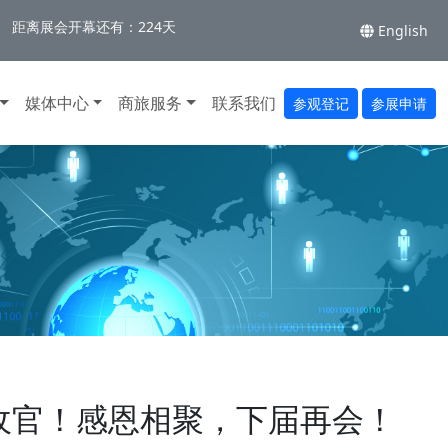
距离展会开幕还有：224天
English
媒体中心
商旅服务
联系我们
参观登记
参展申请
圆满收官！感恩相聚，下届再会！